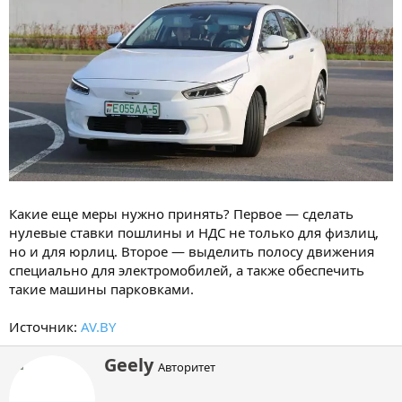
Какие еще меры нужно принять? Первое — сделать
нулевые ставки пошлины и НДС не только для физлиц,
но и для юрлиц. Второе — выделить полосу движения
специально для электромобилей, а также обеспечить
такие машины парковками.
Источник:
AV.BY
А
Geely
Авторитет
в
т