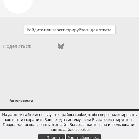
о
р
Войдите или зарегистрируйтесь для ответа.
Vkontakte
Facebook
Bluesky
WhatsApp
Telegram
Электронная поч
Поделиться:
Автоновости
Russian (RU)
На данном сайте используются файлы cookie, чтобы персонализировать
контент и сохранить Ваш вход в систему, если Вы зарегистрируетесь.
Обратная связь
Условия и правила
Продолжая использовать этот сайт, Вы соглашаетесь на использование
Политика конфиденциальности
Помощь
Главная
R
наших файлов cookie.
S
S
Принять
Узнать больше…
®