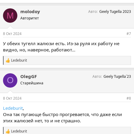
molodoy
Авто
Geely Tugella 2023
M
Авторитет
8 Окт 2024
#7
У обеих тугелл жалюзи есть. Из-за руля их работу не
видно, но, наверное, работают...
Ledeburit
С
и
м
OlegGF
Авто
Geely Tugella`23
п
O
а
Старейшина
т
и
и
8 Окт 2024
#8
:
Ledeburit
,
Она так пугающе быстро прогревается, что даже если
этих жалюзей нет, то и не страшно.
Ledeburit
С