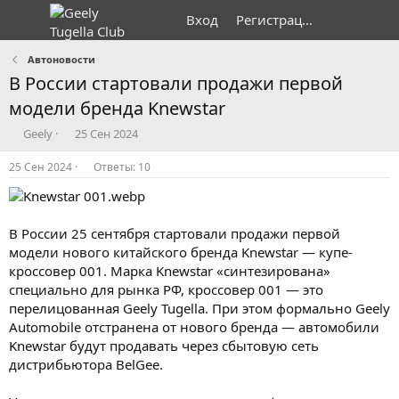
Вход
Регистрация
Автоновости
В России стартовали продажи первой
модели бренда Knewstar
А
Д
Geely
25 Сен 2024
в
а
т
т
25 Сен 2024
Ответы: 10
о
а
р
н
т
а
е
ч
В России 25 сентября стартовали продажи первой
м
а
модели нового китайского бренда Knewstar — купе-
ы
л
кроссовер 001. Марка Knewstar «синтезирована»
а
специально для рынка РФ, кроссовер 001 — это
перелицованная Geely Tugella. При этом формально Geely
Automobile отстранена от нового бренда — автомобили
Knewstar будут продавать через сбытовую сеть
дистрибьютора BelGee.