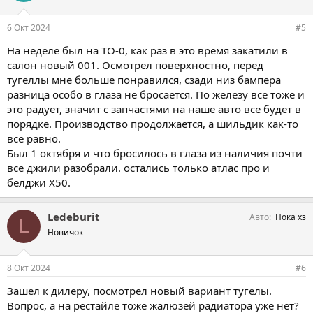
6 Окт 2024
#5
На неделе был на ТО-0, как раз в это время закатили в
салон новый 001. Осмотрел поверхностно, перед
тугеллы мне больше понравился, сзади низ бампера
разница особо в глаза не бросается. По железу все тоже и
это радует, значит с запчастями на наше авто все будет в
порядке. Производство продолжается, а шильдик как-то
все равно.
Был 1 октября и что бросилось в глаза из наличия почти
все джили разобрали. остались только атлас про и
белджи Х50.
Ledeburit
Авто
Пока хз
L
Новичок
8 Окт 2024
#6
Зашел к дилеру, посмотрел новый вариант тугелы.
Вопрос, а на рестайле тоже жалюзей радиатора уже нет?