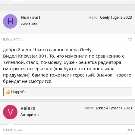
Honi soit
Авто
Geely Tugella 2023
H
Участник
5 Окт 2024
#2
добрый день! был в салоне вчера Geely.
Видел Knewstar 001. То, что изменили по сравнению с
ТУгеллой, стало, по-моему, хуже - решетка радиатора
смотрится несерьезно (как будто что-то впопыхал
придумали), бампер тоже неинтересный. Значок "нового
бренда" не смотрится..
HappyCat
С
и
м
Valero
Авто
Джили Тугелла 2023
п
V
а
Авторитет
т
и
и
5 Окт 2024
#3
: