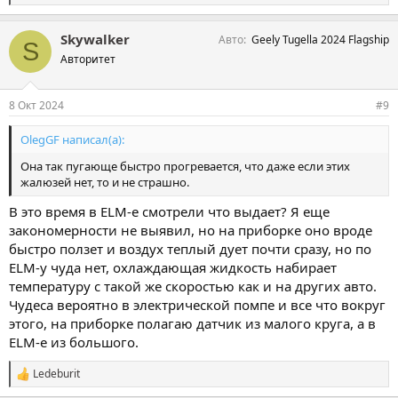
и
м
Skywalker
Авто
Geely Tugella 2024 Flagship
п
S
а
Авторитет
т
и
и
8 Окт 2024
#9
:
OlegGF написал(а):
Она так пугающе быстро прогревается, что даже если этих
жалюзей нет, то и не страшно.
В это время в ELM-е смотрели что выдает? Я еще
закономерности не выявил, но на приборке оно вроде
быстро ползет и воздух теплый дует почти сразу, но по
ELM-у чуда нет, охлаждающая жидкость набирает
температуру с такой же скоростью как и на других авто.
Чудеса вероятно в электрической помпе и все что вокруг
этого, на приборке полагаю датчик из малого круга, а в
ELM-е из большого.
Ledeburit
С
и