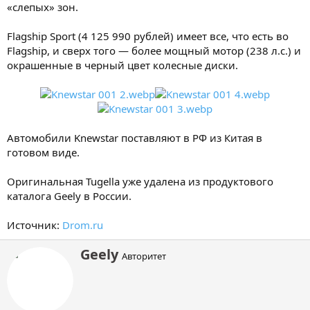
«слепых» зон.
Flagship Sport (4 125 990 рублей) имеет все, что есть во
Flagship, и сверх того — более мощный мотор (238 л.с.) и
окрашенные в черный цвет колесные диски.
Автомобили Knewstar поставляют в РФ из Китая в
готовом виде.
Оригинальная Tugella уже удалена из продуктового
каталога Geely в России.
Источник:
Drom.ru
А
Geely
Авторитет
в
т
о
р