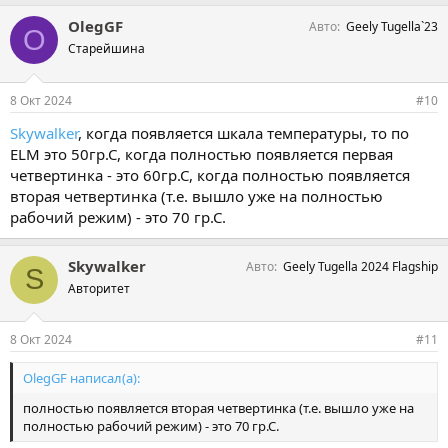
м
OlegGF
Авто
Geely Tugella`23
п
O
а
Старейшина
т
и
и
8 Окт 2024
#10
:
Skywalker
, когда появляется шкала температуры, то по
ELM это 50гр.С, когда полностью появляется первая
четвертинка - это 60гр.С, когда полностью появляется
вторая четвертинка (т.е. вышло уже на полностью
рабочий режим) - это 70 гр.С.
Skywalker
Авто
Geely Tugella 2024 Flagship
S
Авторитет
8 Окт 2024
#11
OlegGF написал(а):
полностью появляется вторая четвертинка (т.е. вышло уже на
полностью рабочий режим) - это 70 гр.С.