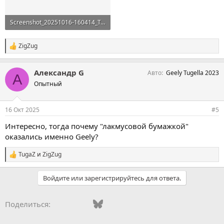
Screenshot_20251016-160414_Telegram.webp
126 KB · Просмотры: 41
ZigZug
С
и
м
Александр G
Авто
Geely Tugella 2023
п
А
а
Опытный
т
и
и
16 Окт 2025
#5
:
Интересно, тогда почему "лакмусовой бумажкой"
оказались именно Geely?
TugaZ
и
ZigZug
С
и
м
Войдите или зарегистрируйтесь для ответа.
п
а
т
Vkontakte
Facebook
Bluesky
WhatsApp
Telegram
Электронная поч
Поделиться:
и
и
: