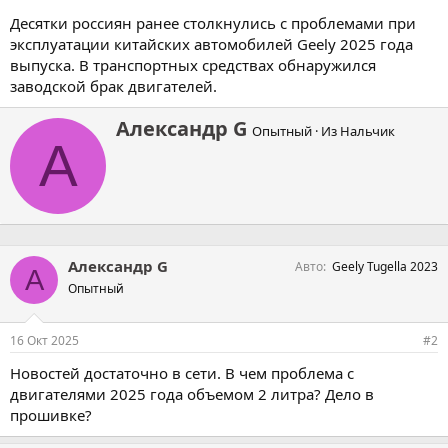
Десятки россиян ранее столкнулись с проблемами при
эксплуатации китайских автомобилей Geely 2025 года
выпуска. В транспортных средствах обнаружился
заводской брак двигателей.
А
Александр G
Опытный
·
Из
Нальчик
в
А
т
о
р
Александр G
Авто
Geely Tugella 2023
А
Опытный
16 Окт 2025
#2
Новостей достаточно в сети. В чем проблема с
двигателями 2025 года объемом 2 литра? Дело в
прошивке?