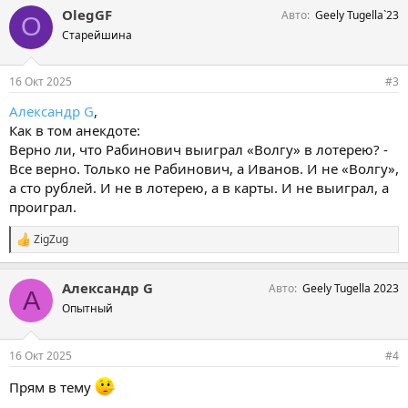
OlegGF
Авто
Geely Tugella`23
O
Старейшина
16 Окт 2025
#3
Александр G
,
Как в том анекдоте:
Верно ли, что Рабинович выиграл «Волгу» в лотерею? -
Все верно. Только не Рабинович, а Иванов. И не «Волгу»,
а сто рублей. И не в лотерею, а в карты. И не выиграл, а
проиграл.
ZigZug
С
и
м
Александр G
Авто
Geely Tugella 2023
п
А
а
Опытный
т
и
и
16 Окт 2025
#4
:
Прям в тему