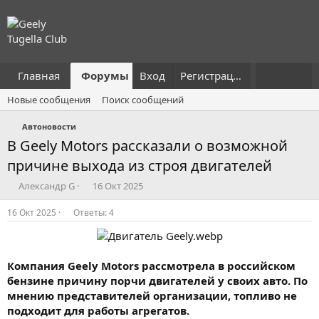
Главная
Форумы
Вход
Что нового?
Регистрация
Пользовател
Новые сообщения
Поиск сообщений
Автоновости
В Geely Motors рассказали о возможной
причине выхода из строя двигателей
А
Д
Александр G
16 Окт 2025
в
а
т
т
16 Окт 2025
Ответы: 4
о
а
р
н
т
а
е
ч
Компания Geely Motors рассмотрела в российском
м
а
бензине причину порчи двигателей у своих авто. По
ы
л
мнению представителей организации, топливо не
а
подходит для работы агрегатов.