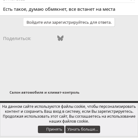
Есть такое, думаю обмякнет, все встанет на места
Войдите или зарегистрируйтесь для ответа.
Vkontakte
Facebook
Bluesky
WhatsApp
Telegram
Электронная поч
Поделиться:
Салон автомобиля и климат-контроль
Russian (RU)
На данном сайте используются файлы cookie, чтобы персонализировать
контент и сохранить Ваш вход в систему, если Вы зарегистрируетесь.
Обратная связь
Условия и правила
Продолжая использовать этот сайт, Вы соглашаетесь на использование
Политика конфиденциальности
Помощь
Главная
R
наших файлов cookie.
S
S
Принять
Узнать больше…
®
Локализация от xenForo.Info