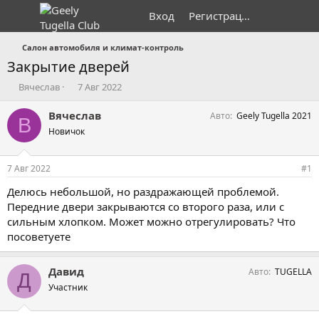
Вход
Регистрация
Салон автомобиля и климат-контроль
Закрытие дверей
А
Д
Вячеслав
7 Авг 2022
в
а
т
т
Вячеслав
Авто
Geely Tugella 2021
В
о
а
Новичок
р
н
т
а
е
ч
7 Авг 2022
#1
м
а
ы
л
Делюсь небольшой, но раздражающей проблемой.
а
Передние двери закрываются со второго раза, или с
сильным хлопком. Может можно отрегулировать? Что
посоветуете
Давид
Авто
TUGELLA
Д
Участник