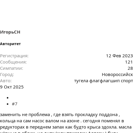
ИгорьСН
Авторитет
Регистрация
12 Фев 2023
Сообщения
121
Симпатии
28
Город
Новороссийск
Авто
тугела флагфлагшип спорт
9 Окт 2025
#7
заменить не проблема , где взять прокладку поддона ,
кольца на сам насос валом на азоне . сегодня поменял в
редукторах в переднем запах как будто крыса здохла. масла
чёрные в обоих. на днях (жду присадку форсан ) буду