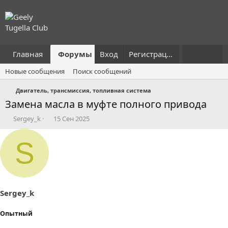
Главная
Форумы
Вход
Что нового?
Регистрация
Пользовател
Новые сообщения
Поиск сообщений
Двигатель, трансмиссия, топливная система
Замена масла в муфте полного привода
А
Д
Sergey_k
15 Сен 2025
в
а
т
т
S
о
а
р
н
т
а
е
ч
м
а
ы
л
Sergey_k
а
Опытный