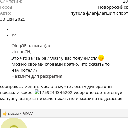
Симпатии
28
Город
Новороссийск
Авто
тугела флагфлагшип спорт
30 Сен 2025
#4
OlegGF написал(а):
ИгорьСН
,
Это что за "вырвиглаз" у вас получился?
Можно своими словами кратко, что сказать то
нам хотели?
Нажмите для раскрытия...
собираюсь менять масло в муфте . был у дилера они
показали какое.
оно соответствует
мануалу. да цена не маленькая , но и машина не дешёвая.
ZigZug
и
AKV77
С
и
м