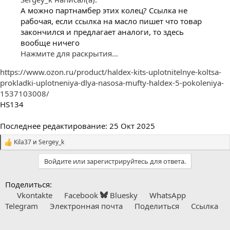
А можно партнамбер этих колец? Ссылка не
рабочая, если ссылка на масло пишет что товар
закончился и предлагает аналоги, то здесь
вообще ничего
Нажмите для раскрытия...
https://www.ozon.ru/product/haldex-kits-uplotnitelnye-koltsa-
prokladki-uplotneniya-dlya-nasosa-mufty-haldex-5-pokoleniya-
1537103008/
HS134
Последнее редактирование:
25 Окт 2025
Kila37
и
Sergey_k
С
и
Войдите или зарегистрируйтесь для ответа.
м
п
а
Поделиться:
т
Vkontakte
Facebook
Bluesky
WhatsApp
и
и
Telegram
Электронная почта
Поделиться
Ссылка
: