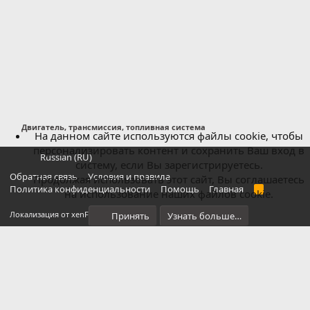
Двигатель, трансмиссия, топливная система
На данном сайте используются файлы cookie, чтобы
персонализировать контент и сохранить Ваш вход в
Russian (RU)
систему, если Вы зарегистрируетесь.
Обратная связь
Условия и правила
Продолжая использовать этот сайт, Вы соглашаетесь
Политика конфиденциальности
Помощь
Главная
R
на использование наших файлов cookie.
S
S
®
Локализация от xenForo.Info
Принять
Узнать больше…