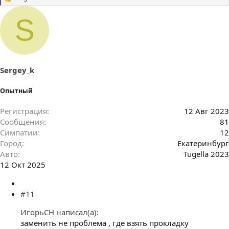
С
и
м
S
п
а
т
и
и
:
Sergey_k
Опытный
Регистрация
12 Авг 2023
Сообщения
81
Симпатии
12
Город
Екатеринбург
Авто
Tugella 2023
12 Окт 2025
#11
ИгорьСН написал(а):
заменить не проблема , где взять прокладку