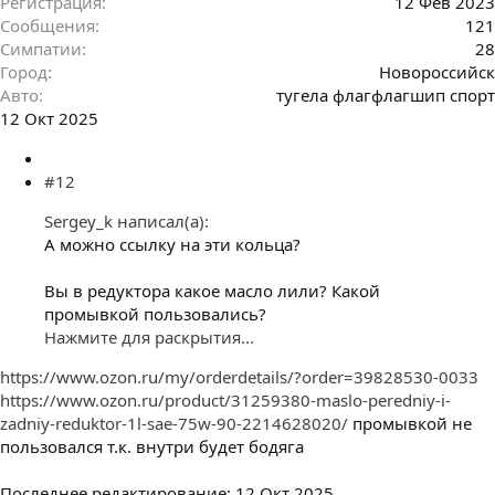
Регистрация
12 Фев 2023
Сообщения
121
Симпатии
28
Город
Новороссийск
Авто
тугела флагфлагшип спорт
12 Окт 2025
#12
Sergey_k написал(а):
А можно ссылку на эти кольца?
Вы в редуктора какое масло лили? Какой
промывкой пользовались?
Нажмите для раскрытия...
https://www.ozon.ru/my/orderdetails/?order=39828530-0033
https://www.ozon.ru/product/31259380-maslo-peredniy-i-
zadniy-reduktor-1l-sae-75w-90-2214628020/
промывкой не
пользовался т.к. внутри будет бодяга
Последнее редактирование:
12 Окт 2025