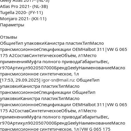
Geely Atlas 2017- (NL-3)
Atlas Pro 2021- (NL-3B)
Tugella 2020- (FY-11)
Monjaro 2021- (KX-11)
Параметры
Отзывы
ОбщиеТип упаковкиКанистра пластикТипМасло
трансмиссионноеСпецификации OEMHalbot 311|VW G 065
175 A2СоставСинтетическоеОбъём, л1Место
примененияМуфта полного приводаГабаритыВес,
г970Артикул9020507000БрендGeelyНаименованиеМасло
трансмиссионное синтетическое, 1л
[17:53, 29.09.2025]
igor-sn@mail.ru
: ОбщиеТип
упаковкиКанистра пластикТипМасло
трансмиссионноеСпецификации ОбщиеТип
упаковкиКанистра пластикТипМасло
трансмиссионноеСпецификации OEMHalbot 311|VW G 065
175 A2СоставСинтетическоеОбъём, л1Место
примененияМуфта полного приводаГабаритыВес,
г970Артикул9020507000БрендGeelyНаименованиеМасло
трансмиссионное синтетическое, 1л|VW G 065 175