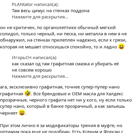
PLANtator написал(а):
Там весь цимус на стенках поддона
Нажмите для раскрытия...
он не критичен, по органолептике обычный мягкий
солидол, только черный, ни песка, ни металла в нем я не
обнаружил, на стенках прилеплен надежно, если к грязи,
которая не мешает относишься спокойно, то и ладно
ИгорьСН написал(а):
как сказал од там графитная смазка и убирать её
не совсем хорошо
Нажмите для раскрытия...
ага, эксклюзивно графитная, точнее супер-пупер нано
графитная
. Все брендовые и ОЕМ масла для Халдекс
прозрачные, черного графита нет ни у кого, ну если только
супер нано, который в банке прозрачный, а как зальешь
чернеет
.
При этом лично я за модификаторы трения в муфте, но
оптимум пока еще не подобран. Есть Ксенум и Форсан с