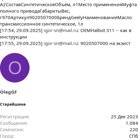
A2СоставСинтетическоеОбъём, л1Место примененияМуфта
полного приводаГабаритыВес,
г970Артикул9020507000БрендGeelyНаименованиеМасло
трансмиссионное синтетическое, 1л
[17:54, 29.09.2025]
igor-sn@mail.ru
: OEMHalbot 311 -- как в
инструкции
[17:55, 29.09.2025]
igor-sn@mail.ru
: 9020507000 на экзист
O
OlegGF
Старейшина
Регистрация
25 Дек 2023
Сообщения
1.084
Симпатии
220
Город
СПб