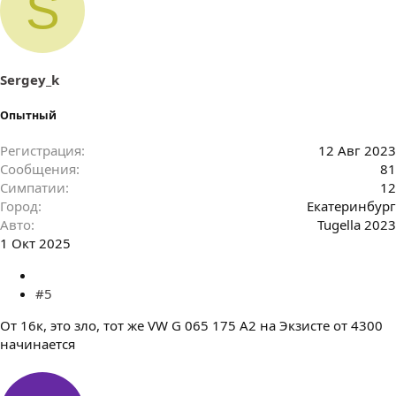
S
п
а
т
и
и
:
Sergey_k
Опытный
Регистрация
12 Авг 2023
Сообщения
81
Симпатии
12
Город
Екатеринбург
Авто
Tugella 2023
1 Окт 2025
#5
От 16к, это зло, тот же VW G 065 175 A2 на Экзисте от 4300
начинается