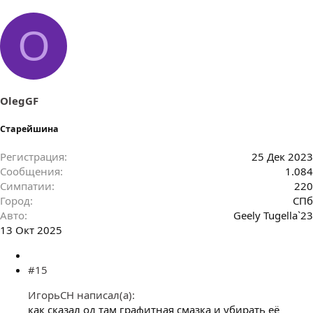
O
OlegGF
Старейшина
Регистрация
25 Дек 2023
Сообщения
1.084
Симпатии
220
Город
СПб
Авто
Geely Tugella`23
13 Окт 2025
#15
ИгорьСН написал(а):
как сказал од там графитная смазка и убирать её