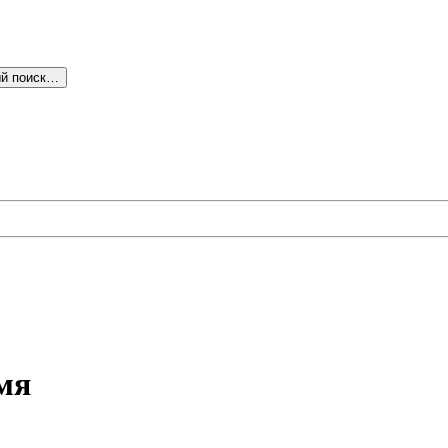
й поиск…
мя