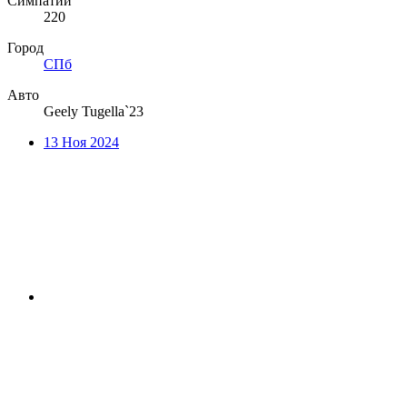
Симпатии
220
Город
СПб
Авто
Geely Tugella`23
13 Ноя 2024