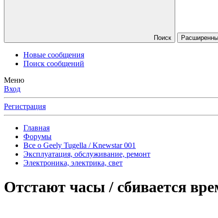
Поиск
Расширенны
Новые сообщения
Поиск сообщений
Меню
Вход
Регистрация
Главная
Форумы
Все о Geely Tugella / Knewstar 001
Эксплуатация, обслуживание, ремонт
Электроника, электрика, свет
Отстают часы / сбивается вре