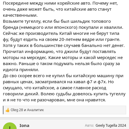
Посередине между ними корейские авто. Почему нет,
очень даже может быть, что китайские авто станут
качественными.
Возьмите тугеллу, если бы был шильдик топового
бренда (немецкого или японского) покупали и хвалили.
Сейчас же производитель Китай многие не берут типа
фу, будут ездить на своем 20-летнем ведре или гранте.
Хотя у таких в большинстве случаев банально нет денег.
Прочитал информацию, что джили будут поставлять
моторы на мерседес. Какие моторы и какой мерседес не
важно. Раньше о таком подумать нельзя было сразу за
идиота приняли.
До сво скорее всего не купил бы китайскую машину при
равных ценах, засматривался на хавал ф7 и ф7х. Но
смущало, что китайское, а самое главное расход
говорили дикий. Волею судьбы довелось купить тугеллу
и я не то что не разочарован, мне она нравится.
Oleg 28
и
Аналитик
С
и
м
Iona
Авто
Geely Tugella 2024
п