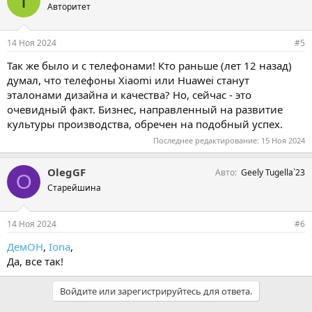
I
а
Авторитет
т
и
и
14 Ноя 2024
#5
:
Так же было и с телефонами! Кто раньше (лет 12 назад)
думал, что телефоны Xiaomi или Huawei станут
эталонами дизайна и качества? Но, сейчас - это
очевидный факт. Бизнес, направленный на развитие
культуры производства, обречен на подобный успех.
Последнее редактирование:
15 Ноя 2024
OlegGF
Авто
Geely Tugella`23
O
Старейшина
14 Ноя 2024
#6
ДемОН
,
Iona
,
Да, все так!
Войдите или зарегистрируйтесь для ответа.