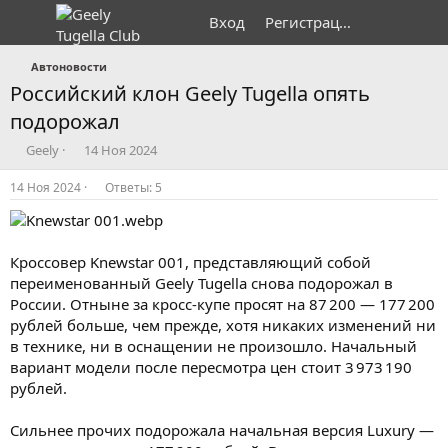
Вход
Регистрация
Автоновости
Российский клон Geely Tugella опять
подорожал
А
Д
Geely
14 Ноя 2024
в
а
т
т
14 Ноя 2024
Ответы: 5
о
а
р
н
т
а
е
ч
Кроссовер Knewstar 001, представляющий собой
м
а
переименованный Geely Tugella снова подорожал в
ы
л
России. Отныне за кросс-купе просят на 87 200 — 177 200
а
рублей больше, чем прежде, хотя никаких изменений ни
в технике, ни в оснащении не произошло. Начальный
вариант модели после пересмотра цен стоит 3 973 190
рублей.
Сильнее прочих подорожала начальная версия Luxury —