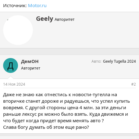
Источник:
Motor.ru
А
Geely
Авторитет
в
т
о
р
ДемОН
Авто
Geely Tugella 2024
Д
Авторитет
14 Ноя 2024
#2
Даже не знаю как отнестись к новости-тугелла на
вторичке станет дороже и радуешься, что успел купить
вовремя. С другой стороны цена 4 млн. за эти деньги
раньше лексус рх можно было взять. Куда движемся и
что будет когда придет время менять авто ?
Слава богу думать об этом еще рано?