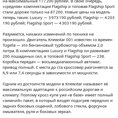
на максимальные 177 200 рублей. В свою очередь,
«средняя» комплектация Flagship и топовая Flagship Sport
стали дороже только на 87 200. Новые цены на модель
теперь такие: Luxury — 3 973 190 рублей; Flagship — 4 203
190 рублей; Flagship Sport — 4 303 190 рублей.
Разумеется, никаких изменений по технике не
произошло. Двигатель Knewstar 001 известен со времен
Tugella — это бензиновый турбомотор объемом 2,0
литра. В комплектациях Luxury и Flagship он развивает
200 лошадиных сил, в топовой Flagship Sport — 238.
Коробка передач — восьмидиапазонный автомат,
привод полный. С места до ста кроссовер разгоняется за
6,9 или 7,4 секунды в зависимости от мощности.
Одним из достоинств модели в Knewstar называют её
максимальную адаптацию к российским дорогам и
климату. Поэтому кросс-купе уже «в базе» имеет полный
«зимний» пакет, в который входят подогрев передних и
задних боковых сидений, лобового стекла, форсунок
омывателя, руля и боковых зеркал.