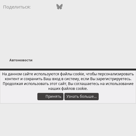
Vkontakte
Facebook
Bluesky
WhatsApp
Telegram
Электронная поч
Поделиться:
Автоновости
Russian (RU)
На данном сайте используются файлы cookie, чтобы персонализировать
контент и сохранить Ваш вход в систему, если Вы зарегистрируетесь.
Обратная связь
Условия и правила
Продолжая использовать этот сайт, Вы соглашаетесь на использование
Политика конфиденциальности
Помощь
Главная
R
наших файлов cookie.
S
S
Принять
Узнать больше…
®
Локализация от xenForo.Info