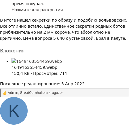
время покупал.
Нажмите для раскрытия...
В итоге нашел секретки по образу и подобию вольвовских.
Все отлично встало. Единственное секретки родных ботов
приблизительно на 2 мм короче, что абсолютно не
критично. Цена вопроса 5 640 с установкой. Брал в Калуге.
Вложения
1649163554459.webp
150,4 KB · Просмотры: 711
Последнее редактирование:
5 Апр 2022
Admin
,
GreatCornholio
и
krugozor
С
и
м
K
п
а
т
и
и