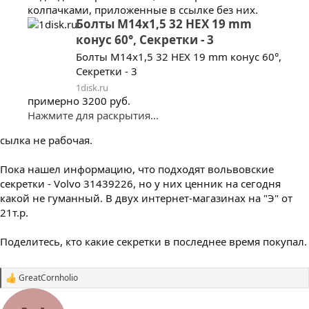
колпачками, приложенные в ссылке без них.
Болты M14x1,5 32 HEX 19 mm
конус 60°, Секретки - 3
Болты M14x1,5 32 HEX 19 mm конус 60°,
Секретки - 3
1disk.ru
примерно 3200 руб.
Нажмите для раскрытия...
сылка не рабочая.
Пока нашел информацию, что подходят вольвовские
секретки - Volvo 31439226, но у них ценник на сегодня
какой не гуманный. В двух интернет-магазинах на "Э" от
21т.р.
Поделитесь, кто какие секретки в последнее время покупал.
GreatCornholio
С
и
м