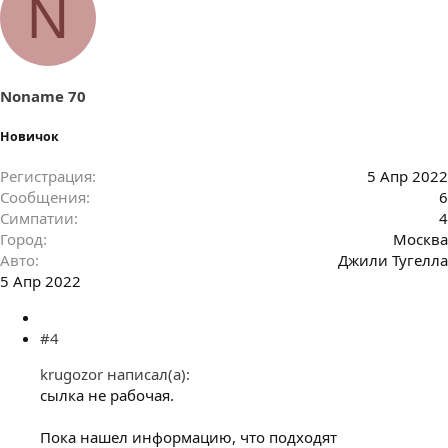
N
п
а
т
и
и
:
Noname 70
Новичок
Регистрация
5 Апр 2022
Сообщения
6
Симпатии
4
Город
Москва
Авто
Джили Тугелла
5 Апр 2022
#4
krugozor написал(а):
сылка не рабочая.
Пока нашел информацию, что подходят