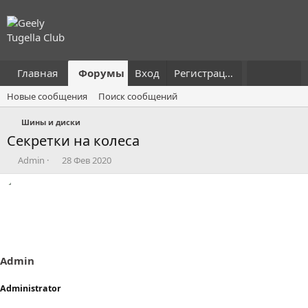
Главная
Форумы
Вход
Что нового?
Регистрация
Пользовател
Новые сообщения
Поиск сообщений
Шины и диски
Секретки на колеса
А
Д
Admin
28 Фев 2020
в
а
т
т
о
а
р
н
т
а
е
ч
м
а
ы
л
Admin
а
Administrator