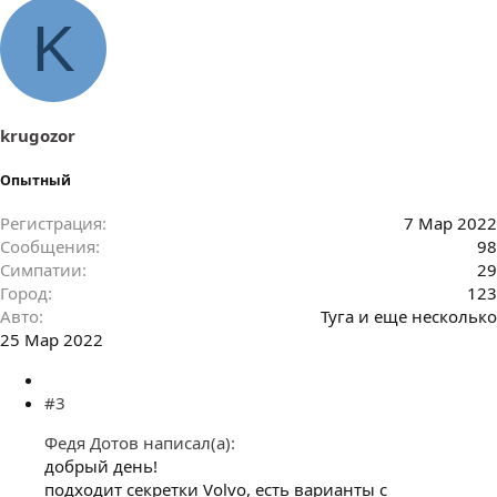
и
м
K
п
а
т
и
и
:
krugozor
Опытный
Регистрация
7 Мар 2022
Сообщения
98
Симпатии
29
Город
123
Авто
Туга и еще несколько
25 Мар 2022
#3
Федя Дотов написал(а):
добрый день!
подходит секретки Volvo, есть варианты с