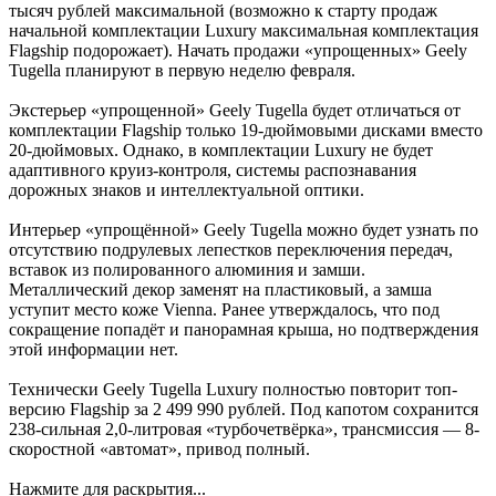
тысяч рублей максимальной (возможно к старту продаж
начальной комплектации Luxury максимальная комплектация
Flagship подорожает). Начать продажи «упрощенных» Geely
Tugella планируют в первую неделю февраля.
Экстерьер «упрощенной» Geely Tugella будет отличаться от
комплектации Flagship только 19-дюймовыми дисками вместо
20-дюймовых. Однако, в комплектации Luxury не будет
адаптивного круиз-контроля, системы распознавания
дорожных знаков и интеллектуальной оптики.
Интерьер «упрощённой» Geely Tugella можно будет узнать по
отсутствию подрулевых лепестков переключения передач,
вставок из полированного алюминия и замши.
Металлический декор заменят на пластиковый, а замша
уступит место коже Vienna. Ранее утверждалось, что под
сокращение попадёт и панорамная крыша, но подтверждения
этой информации нет.
Технически Geely Tugella Luxury полностью повторит топ-
версию Flagship за 2 499 990 рублей. Под капотом сохранится
238-сильная 2,0-литровая «турбочетвёрка», трансмиссия — 8-
скоростной «автомат», привод полный.
Нажмите для раскрытия...