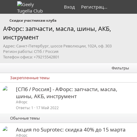
Вход
Регистрация
Скидки участникам клуба
АФорс: запчасти, масла, шины, АКБ,
инструмент
Адрес: Санкт-Петербург, шоссе Революции, 102А, оф. 303
Регион работы: СПб / Россия
Телефон офиса: +79215542801
Фильтры
Закрепленные темы
З
[СПб / Россия] - АФорс: запчасти, масла,
а
шины, АКБ, инструмент
к
АФорс
р
Ответы
1
17 Май 2022
е
Обычные темы
п
л
Акция по Suprotec: скидка 40% до 15 марта
е
АФорс