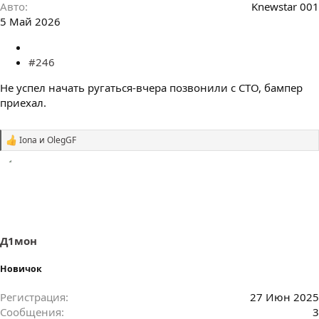
Авто
Knewstar 001
5 Май 2026
#246
Не успел начать ругаться-вчера позвонили с СТО, бампер
приехал.
Iona
и
OlegGF
С
и
м
п
а
т
и
и
:
Д1мон
Новичок
Регистрация
27 Июн 2025
Сообщения
3