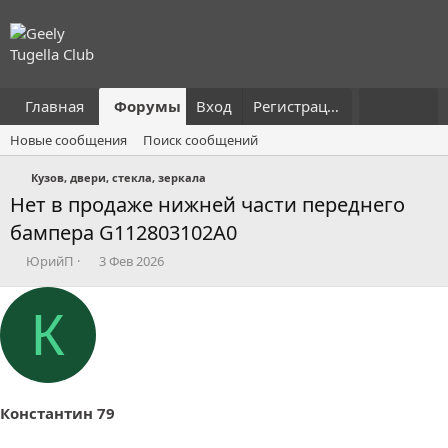
Главная
Форумы
Вход
Что нового?
Регистрация
Пользовател
Новые сообщения
Поиск сообщений
Кузов, двери, стекла, зеркала
Нет в продаже нижней части переднего
бампера G112803102A0
А
Д
ЮрийП
3 Фев 2026
в
а
т
т
К
о
а
р
н
т
а
е
ч
м
а
ы
л
Константин 79
а