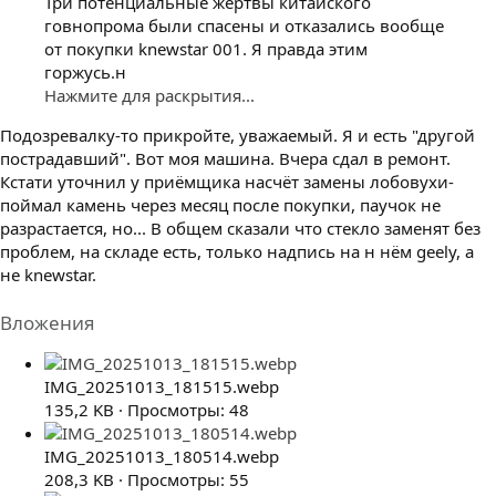
Три потенциальные жертвы китайского
говнопрома были спасены и отказались вообще
от покупки knewstar 001. Я правда этим
горжусь.н
Нажмите для раскрытия...
Подозревалку-то прикройте, уважаемый. Я и есть "другой
пострадавший". Вот моя машина. Вчера сдал в ремонт.
Кстати уточнил у приëмщика насчëт замены лобовухи-
поймал камень через месяц после покупки, паучок не
разрастается, но... В общем сказали что стекло заменят без
проблем, на складе есть, только надпись на н нëм geely, а
не knewstar.
Вложения
IMG_20251013_181515.webp
135,2 KB · Просмотры: 48
IMG_20251013_180514.webp
208,3 KB · Просмотры: 55