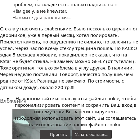
проблем, на складе есть, только надпись на н
нëм geely, а не knewstar.
Нажмите для раскрытия...
Стекла у нас очень слабенькие. Было несколько царапин от
дворников, уже в первый месяц, хотел полировать.
Прилетел камень, по ощущению не сильно, но залечить не
успел. Через час по всему стеклу трещина пошла. По КАСКО
ждал 5 месяцев лобовик, пока диллер не сказал, что на
KStar не будет стекла. На замену можно GEELY (от тугеллы) .
Тоже оригинал, только эмблема в углу другая. В наличии.
Через неделю поставили. Говорят, качество получше, чем
родное от KStar. Разницы не замечаю. По стоимости, с
датчиком дождя, около 220 тр.!!!
На данном сайте используются файлы cookie, чтобы
Вложения
персонализировать контент и сохранить Ваш вход в
систему, если Вы зарегистрируетесь.
Продолжая использовать этот сайт, Вы соглашаетесь
на использование наших файлов cookie.
Принять
Узнать больше…