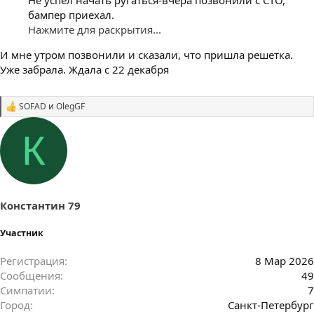
бампер приехал.
Нажмите для раскрытия...
И мне утром позвонили и сказали, что пришла решетка.
Уже забрала. Ждала с 22 декабря
SOFAD
и
OlegGF
С
и
м
К
п
а
т
и
и
:
Константин 79
Участник
Регистрация
8 Мар 2026
Сообщения
49
Симпатии
7
Город
Санкт-Петербург