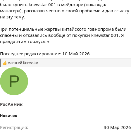
было купить knewstar 001 в мейджоре (пока ждал
манагера), рассказав честно о своей проблеме и дав ссылку
на эту тему.
Три потенциальные жертвы китайского говнопрома были
спасены и отказались вообще от покупки knewstar 001. Я
правда этим горжусь.н
Последнее редактирование:
10 Май 2026
Алексей Knewstar
С
и
м
Р
п
а
т
и
и
:
РосАнНик
Новичок
Регистрация
30 Мар 2026