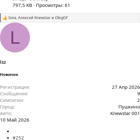
797,5 KB · Просмотры: 61
Iona
,
Алексей Knewstar
и
OlegGF
С
и
м
L
п
а
т
и
и
:
lsz
Новичок
Регистрация
27 Апр 2026
Сообщения
9
Симпатии
2
Город
Пушкино
Авто
Knewstar 001
10 Май 2026
#252