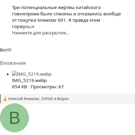
Три потенциальные жертвы китайского
говнопрома были спасены и отказались вообще
от покупки knewstar 001. Я правда этим
горжусь.н
Нажмите для раскрытия...
Вот!!!
Вложения
IMG_5219.webp
654 KB · Просмотры: 67
Алексей Knewstar
,
SOFAD
и
Bulyan
С
и
м
B
п
а
т
и
и