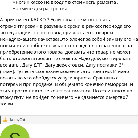
многих каско не входит в стоимость ремонта .
Нажмите для раскрытия...
А причем тут КАСКО ? Если товар не может быть
отремонтирован в разумные сроки в рамках периода его
эксплуатации, то это повод признать его товаром
ненадлежащего качества! Это влечет за собой замену его на
новый или вообще возврат всех средств потраченных на
приобретение этого товара. Доказать что товар не может
быть отремонтирован не сложно. Надо документировать
все даты. Дату ДТП. Дату дефектовки. Дату поставки ЗЧ
(план). Тут есть скользкие моменты, это понятно. И надо
понять во что обойдутся услуги юриста. Сравнить с
потерями при продаже. В общем это конечно геморрой. И
этим просто никто не хочет заниматься. Но если никто по
этому пути не пойдет, то ничего не сдвинется с мертвой
точки.
HappyCat
С
и
м
п