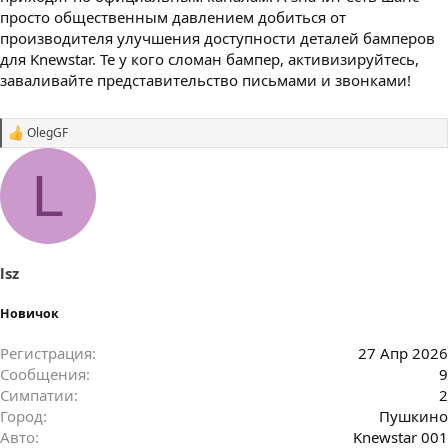
просто общественным давлением добиться от
производителя улучшения доступности деталей бамперов
для Knewstar. Те у кого сломан бампер, активизируйтесь,
заваливайте представительство письмами и звонками!
OlegGF
С
и
м
L
п
а
т
и
и
:
lsz
Новичок
Регистрация
27 Апр 2026
Сообщения
9
Симпатии
2
Город
Пушкино
Авто
Knewstar 001