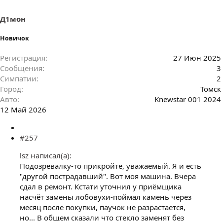
Д1мон
Новичок
Регистрация
27 Июн 2025
Сообщения
3
Симпатии
2
Город
Томск
Авто
Knewstar 001 2024
12 Май 2026
#257
lsz написал(а):
Подозревалку-то прикройте, уважаемый. Я и есть
"другой пострадавший". Вот моя машина. Вчера
сдал в ремонт. Кстати уточнил у приëмщика
насчëт замены лобовухи-поймал камень через
месяц после покупки, паучок не разрастается,
но... В общем сказали что стекло заменят без