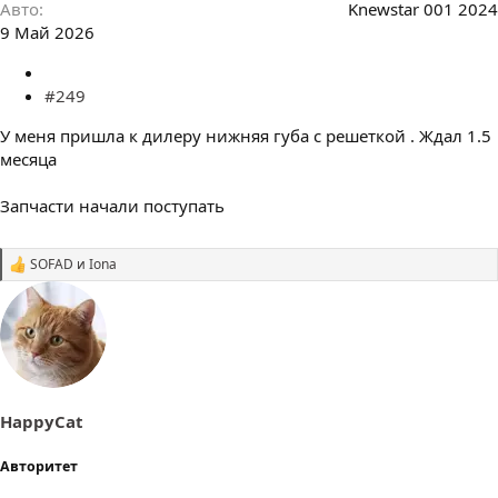
Авто
Knewstar 001 2024
9 Май 2026
#249
У меня пришла к дилеру нижняя губа с решеткой . Ждал 1.5
месяца
Запчасти начали поступать
SOFAD
и
Iona
С
и
м
п
а
т
и
и
:
HappyCat
Авторитет