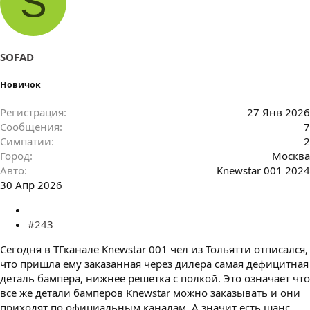
S
а
т
и
и
:
SOFAD
Новичок
Регистрация
27 Янв 2026
Сообщения
7
Симпатии
2
Город
Москва
Авто
Knewstar 001 2024
30 Апр 2026
#243
Сегодня в ТГканале Knewstar 001 чел из Тольятти отписался,
что пришла ему заказанная через дилера самая дефицитная
деталь бампера, нижнее решетка с полкой. Это означает что
все же детали бамперов Knewstar можно заказывать и они
приходят по официальным каналам. А значит есть шанс