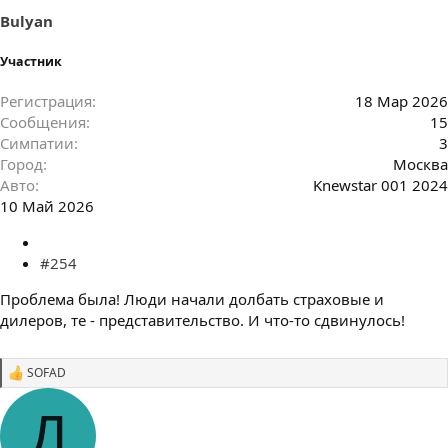
:
Bulyan
Участник
Регистрация
18 Мар 2026
Сообщения
15
Симпатии
3
Город
Москва
Авто
Knewstar 001 2024
10 Май 2026
#254
Проблема была! Люди начали долбать страховые и
дилеров, те - представительство. И что-то сдвинулось!
SOFAD
С
и
м
Д
п
а