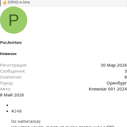
SOFAD
и
Iona
С
и
м
Р
п
а
т
и
и
:
РосАнНик
Новичок
Регистрация
30 Мар 2026
Сообщения
3
Симпатии
8
Город
Оренбург
Авто
Knewstar 001 2024
8 Май 2026
#248
lsz написал(а):
Не успел начать ругаться-вчера позвонили с СТО,