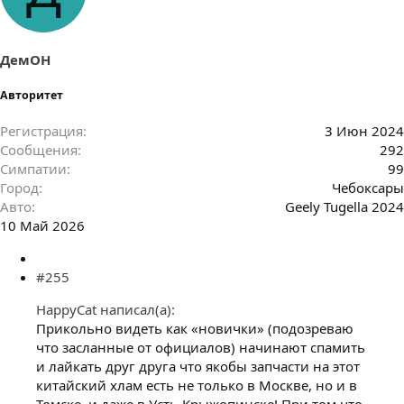
т
и
и
:
ДемОН
Авторитет
Регистрация
3 Июн 2024
Сообщения
292
Симпатии
99
Город
Чебоксары
Авто
Geely Tugella 2024
10 Май 2026
#255
HappyCat написал(а):
Прикольно видеть как «новички» (подозреваю
что засланные от официалов) начинают спамить
и лайкать друг друга что якобы запчасти на этот
китайский хлам есть не только в Москве, но и в