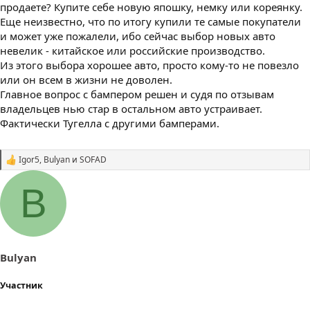
продаете? Купите себе новую япошку, немку или кореянку.
Еще неизвестно, что по итогу купили те самые покупатели
и может уже пожалели, ибо сейчас выбор новых авто
невелик - китайское или российские производство.
Из этого выбора хорошее авто, просто кому-то не повезло
или он всем в жизни не доволен.
Главное вопрос с бампером решен и судя по отзывам
владельцев нью стар в остальном авто устраивает.
Фактически Тугелла с другими бамперами.
Igor5
,
Bulyan
и
SOFAD
С
и
м
B
п
а
т
и
и
:
Bulyan
Участник