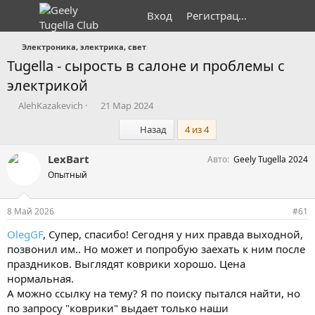
Вход
Регистрация
Электроника, электрика, свет
Tugella - сырость в салоне и проблемы с
электрикой
А
Д
AlehKazakevich
21 Мар 2024
в
а
Первый
Назад
4 из 4
т
т
о
а
р
н
LexBart
Авто
Geely Tugella 2024
т
а
Опытный
е
ч
м
а
ы
л
8 Май 2026
#61
а
OlegGF
, Супер, спасибо! Сегодня у них правда выходной,
позвонил им.. Но может и попробую заехать к ним после
праздников. Выглядят коврики хорошо. Цена
нормальная.
А можно ссылку на тему? Я по поиску пытался найти, но
по запросу "коврики" выдает только наши