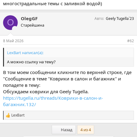
многострадальные темы с заливкой водой)
OlegGF
Авто
Geely Tugella`23
O
Старейшина
8 Май 2026
#62
LexBart написал(а):
А можно ссылку на тему?
В том моем сообщении кликните по верхней строке, где
"Сообщение в теме "Коврики в салон и багажник" и
попадете в тему:
Обсуждаем коврики для Geely Tugella.
https://tugella.ru/threads/Коврики-в-салон-и-
багажник.132/
LexBart
С
и
м
Первый
Назад
4 из 4
п
а