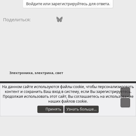
Войдите или зарегистрируйтесь для ответа.
т
и
и
Vkontakte
Facebook
Bluesky
WhatsApp
Telegram
Электронная поч
Ссылка
Поделиться:
:
Электроника, электрика, свет
Russian (RU)
На данном сайте используются файлы cookie, чтобы персонализировать
контент и сохранить Ваш вход в систему, если Вы зарегистрируетесь.
Свер
Обратная связь
Условия и правила
Продолжая использовать этот сайт, Вы соглашаетесь на использование
Политика конфиденциальности
Помощь
Главная
R
наших файлов cookie.
Сниз
S
S
Принять
Узнать больше…
®
Локализация от xenForo.Info